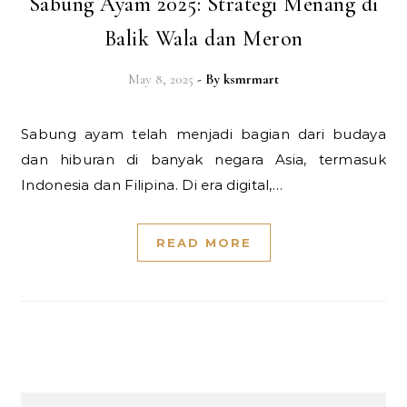
Sabung Ayam 2025: Strategi Menang di
Balik Wala dan Meron
May 8, 2025
- By
ksmrmart
Sabung ayam telah menjadi bagian dari budaya
dan hiburan di banyak negara Asia, termasuk
Indonesia dan Filipina. Di era digital,…
READ MORE