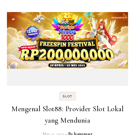
SLOT
Mengenal Slot88: Provider Slot Lokal
yang Mendunia
May 9, 2025
- By
ksmrmart