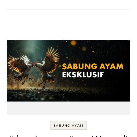
SABUNG AYAM