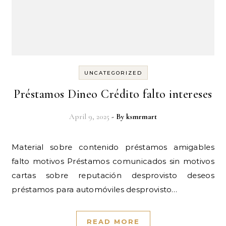
UNCATEGORIZED
Préstamos Dineo Crédito falto intereses
April 9, 2025
- By
ksmrmart
Material sobre contenido préstamos amigables
falto motivos Préstamos comunicados sin motivos
cartas sobre reputación desprovisto deseos
préstamos para automóviles desprovisto…
READ MORE