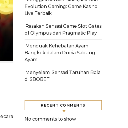
Evolution Gaming: Game Kasino
Live Terbaik
Rasakan Sensasi Game Slot Gates
of Olympus dari Pragmatic Play
Menguak Kehebatan Ayam
Bangkok dalam Dunia Sabung
Ayam
Menyelami Sensasi Taruhan Bola
di SBOBET
RECENT COMMENTS
No comments to show.