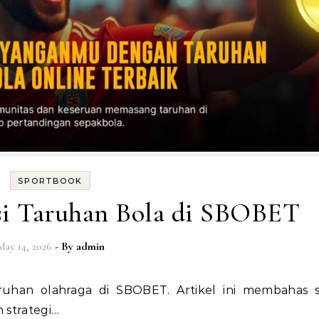
SPORTBOOK
si Taruhan Bola di SBOBET
May 14, 2026
- By
admin
 strategi…