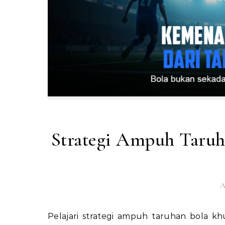
Strategi Ampuh Taru
A
Pelajari strategi ampuh taruhan bola khusus di platform SBOBET agar peluang menang semakin