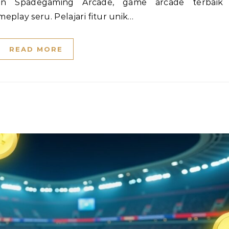
ay seru. Pelajari fitur unik…
READ MORE