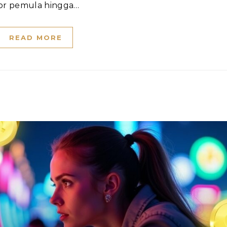
or pemula hingga…
READ MORE