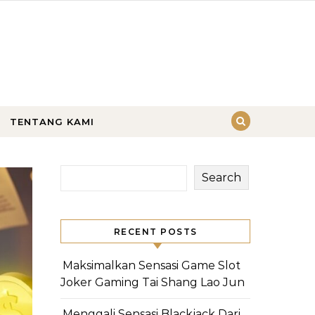
TENTANG KAMI
Search
RECENT POSTS
Maksimalkan Sensasi Game Slot
Joker Gaming Tai Shang Lao Jun
Menggali Sensasi Blackjack Dari