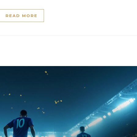
READ MORE