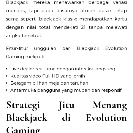
Blackjack mereka menawarkan berbagai variasi
menarik, tapi pada dasarnya aturan dasar tetap
sama seperti blackjack klasik: mendapatkan kartu
dengan nilai total mendekati 21 tanpa melewati
angka tersebut.
Fitur-fitur unggulan dari Blackjack Evolution
Gaming meliputi:
Live dealer real-time dengan interaksi langsung
Kualitas video Full HD yang jernih
Beragam pilihan meja dan taruhan
Antarmuka pengguna yang mudah dan responsif
Strategi Jitu Menang
Blackjack di Evolution
Gaming