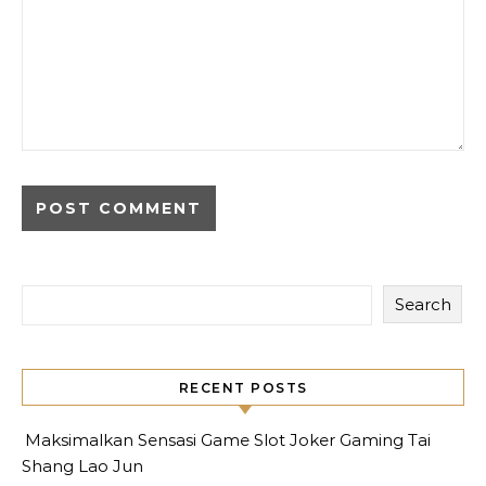
Search
RECENT POSTS
Maksimalkan Sensasi Game Slot Joker Gaming Tai
Shang Lao Jun