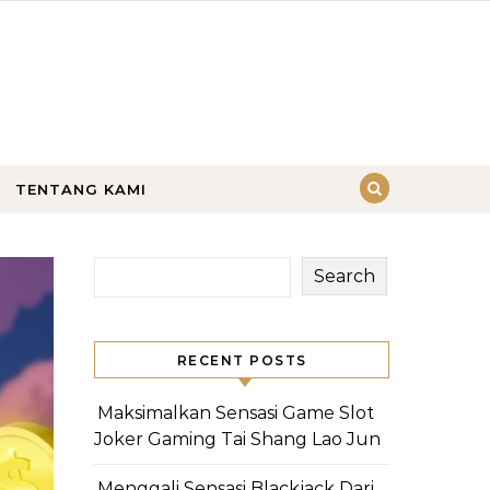
TENTANG KAMI
Search
RECENT POSTS
Maksimalkan Sensasi Game Slot
Joker Gaming Tai Shang Lao Jun
Menggali Sensasi Blackjack Dari