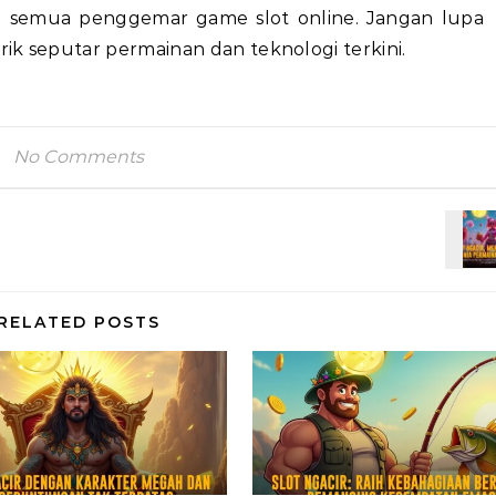
leh semua penggemar game slot online. Jangan lupa
ik seputar permainan dan teknologi terkini.
No Comments
RELATED POSTS