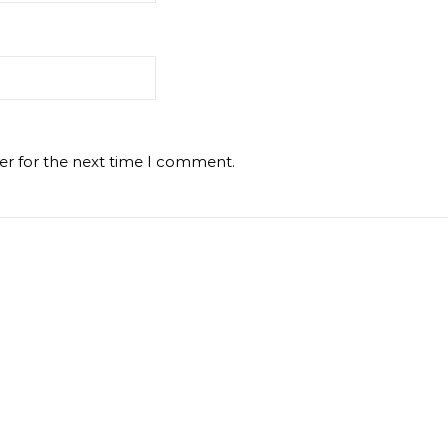
er for the next time I comment.