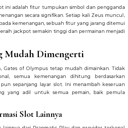
slot ini adalah fitur tumpukan simbol dan pengganda
angan secara signifikan. Setiap kali Zeus muncul,
 pada kemenangan, sebuah fitur yang jarang ditemui
meraih jackpot semakin tinggi dan permainan menjadi
g Mudah Dimengerti
h, Gates of Olympus tetap mudah dimainkan. Tidak
onal, semua kemenangan dihitung berdasarkan
a pun sepanjang layar slot. Ini menambah keseruan
g yang adil untuk semua pemain, baik pemula
rmasi Slot Lainnya
k lainnya dari Pragmatic Play dan provider terkenal