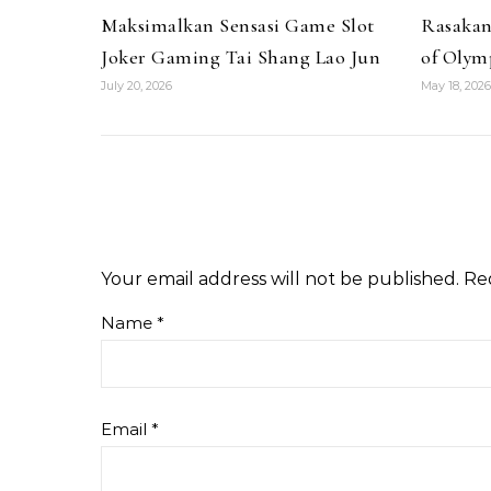
Maksimalkan Sensasi Game Slot
Rasakan
Joker Gaming Tai Shang Lao Jun
of Olym
July 20, 2026
May 18, 2026
Your email address will not be published.
Re
Name
*
Email
*