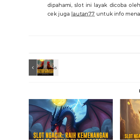
dipahami, slot ini layak dicoba o
cek juga
lautan77
untuk info menar