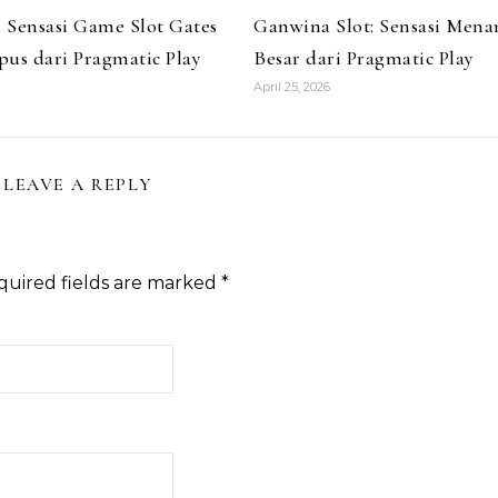
 Sensasi Game Slot Gates
Ganwina Slot: Sensasi Mena
pus dari Pragmatic Play
Besar dari Pragmatic Play
April 25, 2026
LEAVE A REPLY
quired fields are marked
*